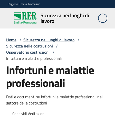
Vai al contenuto
Vai alla navigazione
Vai al footer
Regione Emilia-Romagna
Sicurezza nei luoghi di
Sicurezza
lavoro
nei
luoghi di
lavoro
Home
/
Sicurezza nei luoghi di lavoro
/
Sicurezza nelle costruzioni
/
Osservatorio costruzioni
/
Infortuni e malattie professionali
Notizie
Infortuni e malattie
Sicurezza
professionali
nelle
costruzioni
Dati e documenti su infortuni e malattie professionali nel
settore delle costruzioni
Coordinamento
prevenzione
Condividi
Vedi azioni