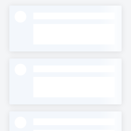
-
Regione
Emilia-
Romagna
Regione
Novità
-
Servizi
Leggi Atti Bandi
-
Argomenti