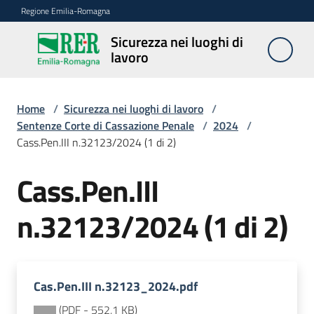
Vai al contenuto
Vai alla navigazione
Vai al footer
Regione Emilia-Romagna
Sicurezza nei luoghi di
Sicurezza
lavoro
nei
luoghi di
lavoro
Home
/
Sicurezza nei luoghi di lavoro
/
Sentenze Corte di Cassazione Penale
/
2024
/
Cass.Pen.III n.32123/2024 (1 di 2)
Notizie
Cass.Pen.III
Sicurezza
n.32123/2024 (1 di 2)
nelle
costruzioni
Cas.Pen.III n.32123_2024.pdf
Coordinamento
prevenzione
(
PDF
-
552,1 KB
)