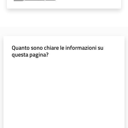
e
vigilanza
Servizi
per
Quanto sono chiare le informazioni su
la
questa pagina?
sicurezza
Valuta da 1 a 5 stelle
Ambiti
INAIL