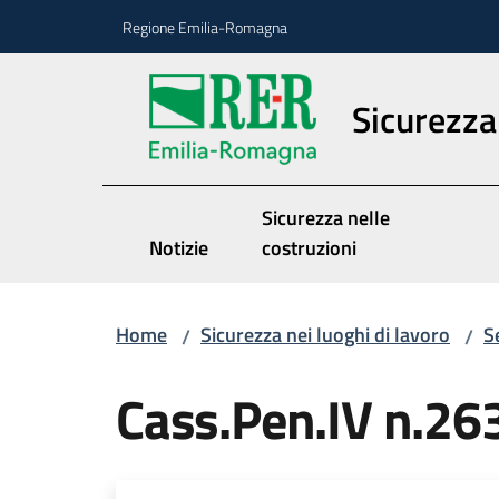
Vai al contenuto
Vai alla navigazione
Vai al footer
Regione Emilia-Romagna
Sicurezza 
Sicurezza nelle
Notizie
costruzioni
Home
Sicurezza nei luoghi di lavoro
S
/
/
Cass.Pen.IV n.2