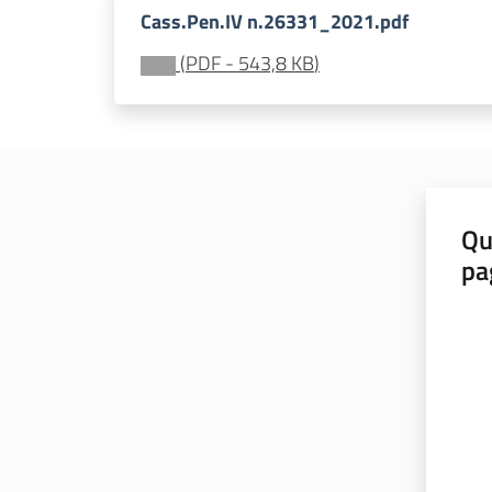
Cass.Pen.IV n.26331_2021.pdf
(
PDF
-
543,8 KB
)
Qu
pa
Valut