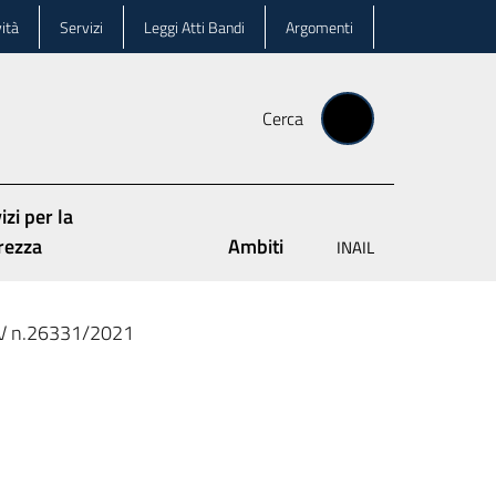
ità
Servizi
Leggi Atti Bandi
Argomenti
Cerca
izi per la
rezza
Ambiti
INAIL
IV n.26331/2021