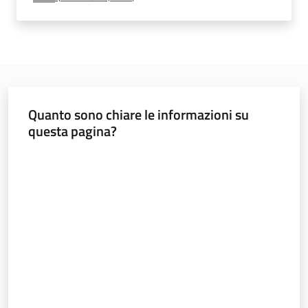
e
vigilanza
Servizi
per
Quanto sono chiare le informazioni su
la
questa pagina?
sicurezza
Valuta da 1 a 5 stelle
Ambiti
INAIL