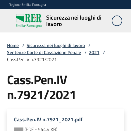
Vai al contenuto
Vai alla navigazione
Vai al footer
Regione Emilia-Romagna
Sicurezza nei luoghi di
Sicurezza
lavoro
nei
luoghi di
lavoro
Home
/
Sicurezza nei luoghi di lavoro
/
Sentenze Corte di Cassazione Penale
/
2021
/
Cass.Pen.IV n.7921/2021
Notizie
Cass.Pen.IV
Sicurezza
n.7921/2021
nelle
costruzioni
Cass.Pen.IV n.7921_2021.pdf
Coordinamento
prevenzione
(
PDF
-
544,4 KB
)