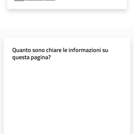
e
vigilanza
Servizi
per
Quanto sono chiare le informazioni su
la
questa pagina?
sicurezza
Valuta da 1 a 5 stelle
Ambiti
INAIL