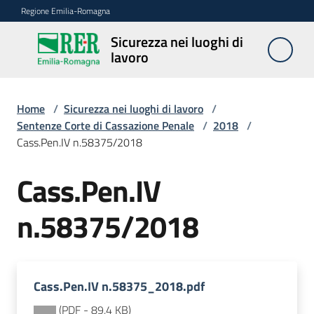
Vai al contenuto
Vai alla navigazione
Vai al footer
Regione Emilia-Romagna
Sicurezza nei luoghi di
Sicurezza
lavoro
nei
luoghi di
lavoro
Home
/
Sicurezza nei luoghi di lavoro
/
Sentenze Corte di Cassazione Penale
/
2018
/
Cass.Pen.IV n.58375/2018
Notizie
Cass.Pen.IV
Sicurezza
n.58375/2018
nelle
costruzioni
Cass.Pen.IV n.58375_2018.pdf
Coordinamento
prevenzione
(
PDF
-
89,4 KB
)