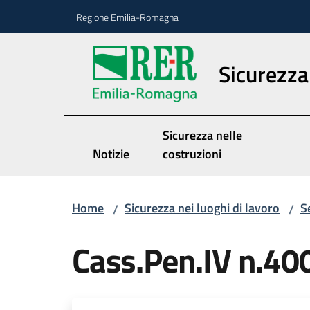
Vai al contenuto
Vai alla navigazione
Vai al footer
Regione Emilia-Romagna
Sicurezza 
Sicurezza nelle
Notizie
costruzioni
Home
Sicurezza nei luoghi di lavoro
S
/
/
Cass.Pen.IV n.40