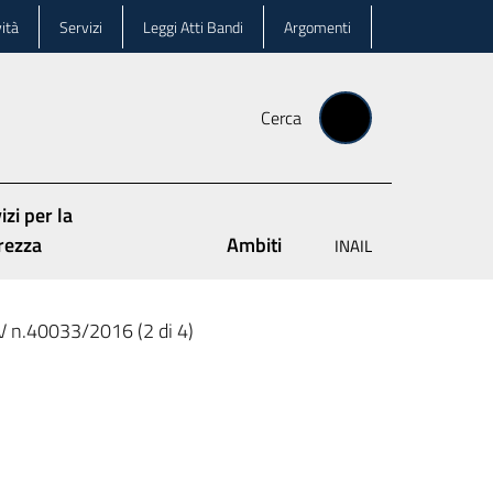
ità
Servizi
Leggi Atti Bandi
Argomenti
Cerca
izi per la
rezza
Ambiti
INAIL
V n.40033/2016 (2 di 4)