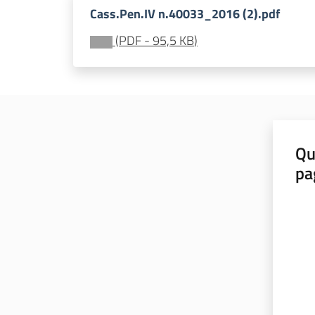
Cass.Pen.IV n.40033_2016 (2).pdf
(
PDF
-
95,5 KB
)
Qu
pa
Valut