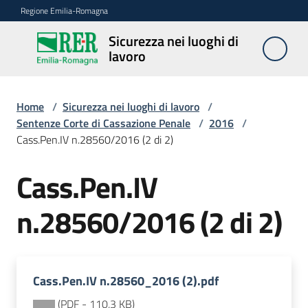
Vai al contenuto
Vai alla navigazione
Vai al footer
Regione Emilia-Romagna
Sicurezza nei luoghi di
Sicurezza
lavoro
nei
luoghi di
lavoro
Home
/
Sicurezza nei luoghi di lavoro
/
Sentenze Corte di Cassazione Penale
/
2016
/
Cass.Pen.IV n.28560/2016 (2 di 2)
Notizie
Cass.Pen.IV
Sicurezza
n.28560/2016 (2 di 2)
nelle
costruzioni
Cass.Pen.IV n.28560_2016 (2).pdf
Coordinamento
prevenzione
(
PDF
-
110,3 KB
)