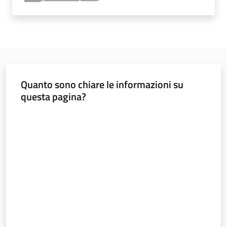
e
vigilanza
Servizi
per
Quanto sono chiare le informazioni su
la
questa pagina?
sicurezza
Valuta da 1 a 5 stelle
Ambiti
INAIL