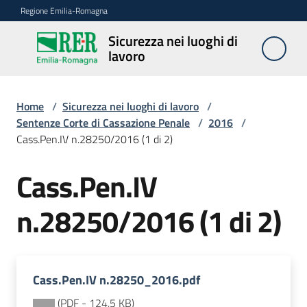
Vai al contenuto
Vai alla navigazione
Vai al footer
Regione Emilia-Romagna
Sicurezza nei luoghi di
Sicurezza
lavoro
nei
luoghi di
lavoro
Home
/
Sicurezza nei luoghi di lavoro
/
Sentenze Corte di Cassazione Penale
/
2016
/
Cass.Pen.IV n.28250/2016 (1 di 2)
Notizie
Cass.Pen.IV
Sicurezza
n.28250/2016 (1 di 2)
nelle
costruzioni
Cass.Pen.IV n.28250_2016.pdf
Coordinamento
prevenzione
(
PDF
-
124,5 KB
)