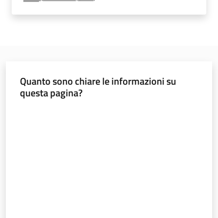
e
vigilanza
Servizi
per
Quanto sono chiare le informazioni su
la
questa pagina?
sicurezza
Valuta da 1 a 5 stelle
Ambiti
INAIL