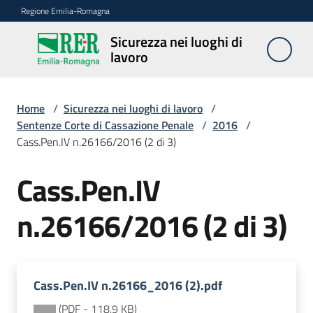
Vai al contenuto
Vai alla navigazione
Vai al footer
Regione Emilia-Romagna
Sicurezza nei luoghi di
Sicurezza
lavoro
nei
luoghi di
lavoro
Home
/
Sicurezza nei luoghi di lavoro
/
Sentenze Corte di Cassazione Penale
/
2016
/
Cass.Pen.IV n.26166/2016 (2 di 3)
Notizie
Cass.Pen.IV
Sicurezza
n.26166/2016 (2 di 3)
nelle
costruzioni
Cass.Pen.IV n.26166_2016 (2).pdf
Coordinamento
prevenzione
(
PDF
-
118,9 KB
)