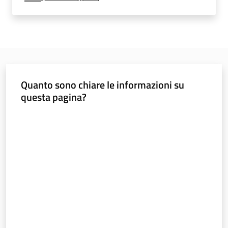
e
vigilanza
Servizi
per
Quanto sono chiare le informazioni su
la
questa pagina?
sicurezza
Valuta da 1 a 5 stelle
Ambiti
INAIL