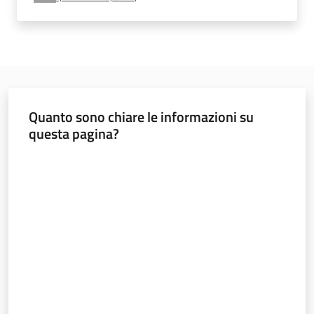
e
vigilanza
Servizi
per
Quanto sono chiare le informazioni su
la
questa pagina?
sicurezza
Valuta da 1 a 5 stelle
Ambiti
INAIL