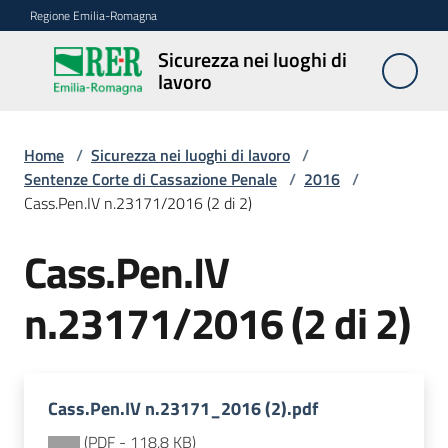
Vai al contenuto
Vai alla navigazione
Vai al footer
Regione Emilia-Romagna
Sicurezza nei luoghi di
Sicurezza
lavoro
nei
luoghi di
lavoro
Home
/
Sicurezza nei luoghi di lavoro
/
Sentenze Corte di Cassazione Penale
/
2016
/
Cass.Pen.IV n.23171/2016 (2 di 2)
Notizie
Cass.Pen.IV
Sicurezza
n.23171/2016 (2 di 2)
nelle
costruzioni
Cass.Pen.IV n.23171_2016 (2).pdf
Coordinamento
prevenzione
(
PDF
-
118,8 KB
)