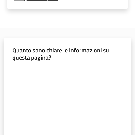
e
vigilanza
Servizi
per
Quanto sono chiare le informazioni su
la
questa pagina?
sicurezza
Valuta da 1 a 5 stelle
Ambiti
INAIL