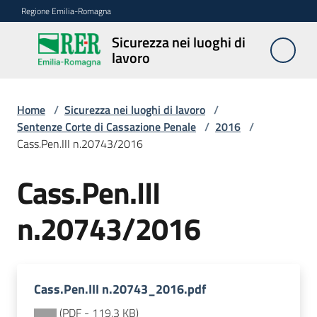
Vai al contenuto
Vai alla navigazione
Vai al footer
Regione Emilia-Romagna
Sicurezza nei luoghi di
Sicurezza
lavoro
nei
luoghi di
lavoro
Home
/
Sicurezza nei luoghi di lavoro
/
Sentenze Corte di Cassazione Penale
/
2016
/
Cass.Pen.III n.20743/2016
Notizie
Cass.Pen.III
Sicurezza
n.20743/2016
nelle
costruzioni
Cass.Pen.III n.20743_2016.pdf
Coordinamento
prevenzione
(
PDF
-
119,3 KB
)