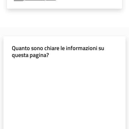
e
vigilanza
Servizi
per
Quanto sono chiare le informazioni su
la
questa pagina?
sicurezza
Valuta da 1 a 5 stelle
Ambiti
INAIL