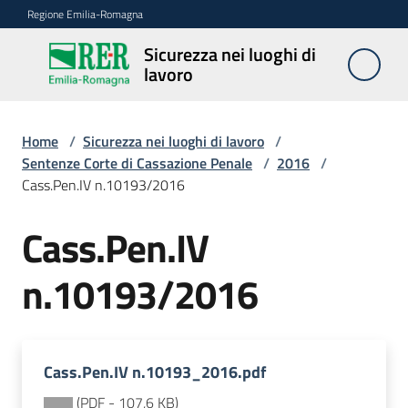
Vai al contenuto
Vai alla navigazione
Vai al footer
Regione Emilia-Romagna
Sicurezza nei luoghi di
Sicurezza
lavoro
nei
luoghi di
lavoro
Home
/
Sicurezza nei luoghi di lavoro
/
Sentenze Corte di Cassazione Penale
/
2016
/
Cass.Pen.IV n.10193/2016
Notizie
Cass.Pen.IV
Sicurezza
n.10193/2016
nelle
costruzioni
Cass.Pen.IV n.10193_2016.pdf
Coordinamento
prevenzione
(
PDF
-
107,6 KB
)