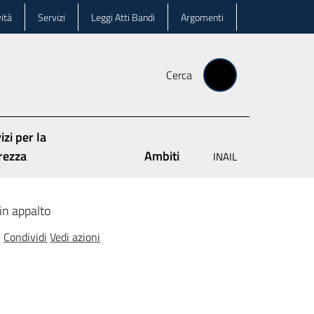
ità
Servizi
Leggi Atti Bandi
Argomenti
Cerca
izi per la
rezza
Ambiti
INAIL
 in appalto
Condividi
Vedi azioni