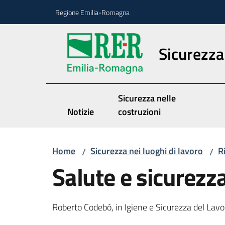
Vai al contenuto
Vai alla navigazione
Vai al footer
Regione Emilia-Romagna
Sicurezza 
Sicurezza nelle
Notizie
costruzioni
Home
Sicurezza nei luoghi di lavoro
R
/
/
Salute e sicurezza
Roberto Codebò, in Igiene e Sicurezza del Lavoro