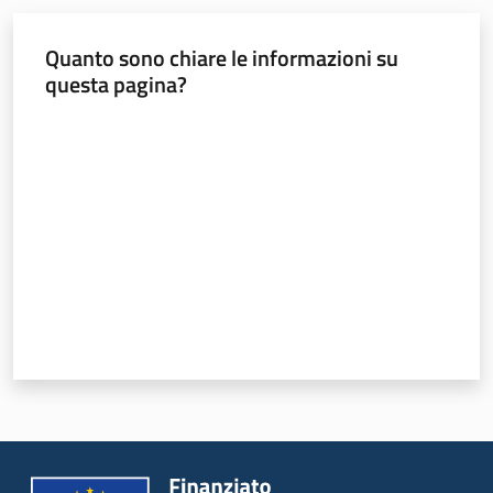
Quanto sono chiare le informazioni su
questa pagina?
Regione
Emilia-
Valuta da 1 a 5 stelle
Romagna
Regione
Novità
Servizi
Leggi Atti Bandi
Argomenti