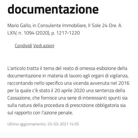
documentazione
e
vigilanza
Mario Gallo, in Consulente Immobiliare, Il Sole 24 Ore. A.
LXIV, n. 1094 (2020), p. 1217‐1220
Servizi
per
Condividi
Vedi azioni
la
sicurezza
L’articolo tratta il tema del reato di omessa esibizione della
documentazione in materia di lavoro agli organi di vigilanza,
Ambiti
raccontando nello specifico una vicenda avvenuta nel 2016
per la quale c’è stato il 20 aprile 2020 una sentenza della
Cassazione, che fornisce una serie di interessanti spunti sia
sulla natura della procedura di prescrizione obbligatoria sia
sul rapporto con l’azione penale.
INAIL
Ultimo aggiornamento
:
25-03-2021 14:55