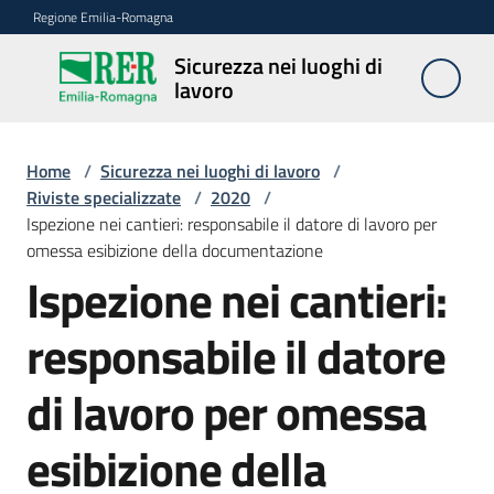
Vai al contenuto
Vai alla navigazione
Vai al footer
Regione Emilia-Romagna
Sicurezza nei luoghi di
Sicurezza
lavoro
nei
luoghi di
lavoro
Home
/
Sicurezza nei luoghi di lavoro
/
Riviste specializzate
/
2020
/
Ispezione nei cantieri: responsabile il datore di lavoro per
omessa esibizione della documentazione
Notizie
Ispezione nei cantieri:
Sicurezza
responsabile il datore
nelle
costruzioni
di lavoro per omessa
esibizione della
Coordinamento
prevenzione