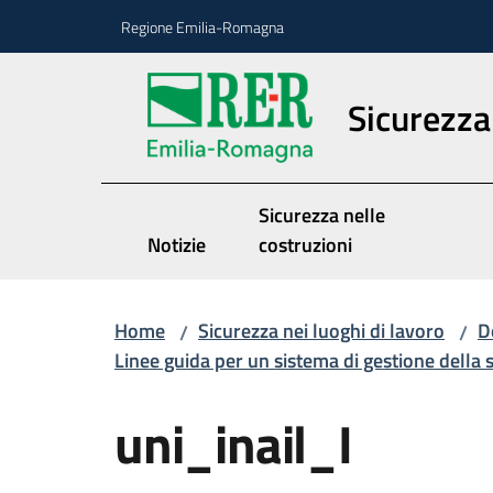
Vai al contenuto
Vai alla navigazione
Vai al footer
Regione Emilia-Romagna
Sicurezza 
Sicurezza nelle
Notizie
costruzioni
Home
Sicurezza nei luoghi di lavoro
D
/
/
Linee guida per un sistema di gestione della sa
uni_inail_I