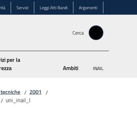
ità
Servizi
Leggi Atti Bandi
Argomenti
Cerca
izi per la
rezza
Ambiti
INAIL
 tecniche
2001
/
/
uni_inail_I
/