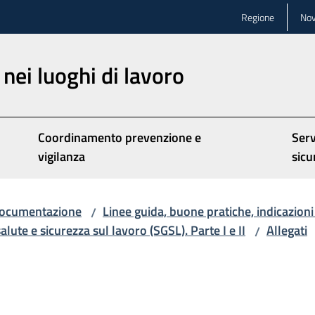
Regione
Nov
nei luoghi di lavoro
Coordinamento prevenzione e
Serv
vigilanza
sicu
ocumentazione
Linee guida, buone pratiche, indicazioni
/
lute e sicurezza sul lavoro (SGSL). Parte I e II
Allegati
/