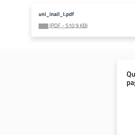
uni_inail_I.pdf
(
PDF
-
510,9 KB
)
Qu
pa
Valut