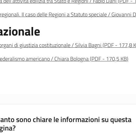
na dell'attività edilizia tra Stato e Regioni / Fabio Dani
(
PDF
-
 regionali. Il caso delle Regioni a Statuto speciale / Giovanni
azionale
gani di giustizia costituzionale / Silvia Bagni
(
PDF
-
177,8 
 federalismo americano / Chiara Bologna
(
PDF
-
170,5 KB
)
anto sono chiare le informazioni su questa
gina?