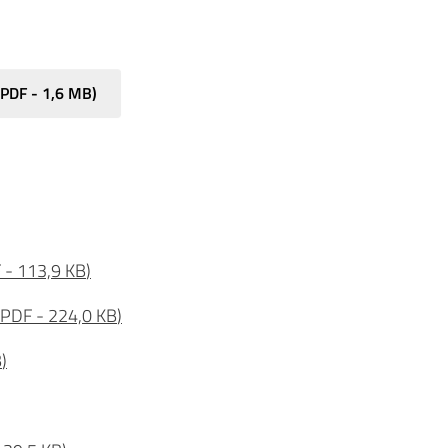
PDF
-
1,6 MB
)
F
-
113,9 KB
)
PDF
-
224,0 KB
)
B
)