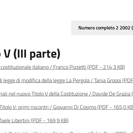
Numero completo 2 2002
(
V (III parte)
 costituzionale italiano / Franco Pizzetti
(
PDF
-
214,3 KB
)
 di legge di modifica della legge La Pergola / Tania Groppi
(
PD
riali nel nuovo Titolo V della Costituzione / Davide De Grazia
(
 Titolo V: primi riscontri / Giovanni Di Cosimo
(
PDF
-
165,0 K
faele Libertini
(
PDF
-
169,9 KB
)