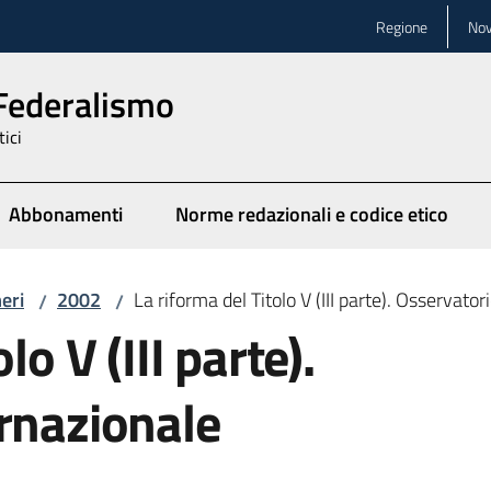
Regione
Nov
 Federalismo
tici
Abbonamenti
Norme redazionali e codice etico
eri
2002
La riforma del Titolo V (III parte). Osservato
/
/
lo V (III parte).
rnazionale