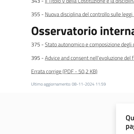
343 -
Il Titolo V della Costituzione e la discipli
355 -
Nuova disciplina del controllo sulle leggi
Osservatorio intern
375 -
Stato autonomico e composizione degli or
395 -
Advice and consent nell'evoluzione del
Errata corrige
(
PDF
-
50,2 KB
)
Ultimo aggiornamento
:
08-11-2024 11:59
Qu
pa