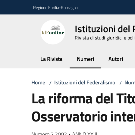
Vai al contenuto
Vai alla navigazione
Vai al footer
Regione Emilia-Romagna
Istituzioni del
Rivista di studi giuridici e poli
La Rivista
Numeri
Autori
Menu selezionato
Home
Istituzioni del Federalismo
Num
/
/
La riforma del Tito
Osservatorio inte
Numero 2 2002 • ANNO XXIII