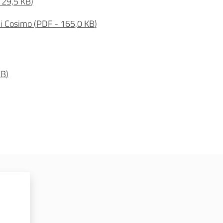
129,5 KB
)
 Di Cosimo
(
PDF
-
165,0 KB
)
KB
)