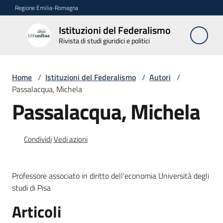
Vai al contenuto
Vai alla navigazione
Vai al footer
Regione Emilia-Romagna
Istituzioni del Federalismo
Istituzioni
Rivista di studi giuridici e politici
del
Federalismo
Rivista di studi
Home
/
Istituzioni del Federalismo
/
Autori
/
giuridici e politici
Passalacqua, Michela
Passalacqua, Michela
La
Rivista
Condividi
Vedi azioni
Numeri
Professore associato in diritto dell'economia Università degli
Autori
studi di Pisa
Menu selezionato
Articoli
Abbonamenti