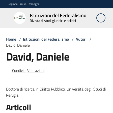
Vai al contenuto
Vai alla navigazione
Vai al footer
Regione Emilia-Romagna
Istituzioni del Federalismo
Istituzioni
Rivista di studi giuridici e politici
del
Federalismo
Rivista di studi
Home
/
Istituzioni del Federalismo
/
Autori
/
giuridici e politici
David, Daniele
David, Daniele
La
Rivista
Condividi
Vedi azioni
Numeri
Dottore di ricerca in Diritto Pubblico, Università degli Studi di
Autori
Perugia
Menu selezionato
Articoli
Abbonamenti