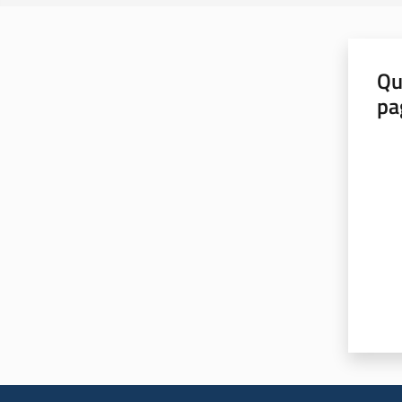
Qu
pa
Valut