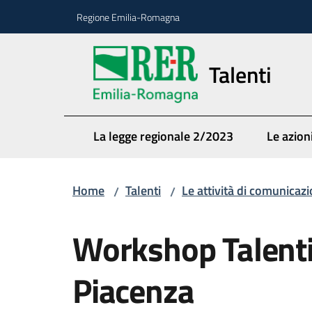
Vai al contenuto
Vai alla navigazione
Vai al footer
Regione Emilia-Romagna
Talenti
La legge regionale 2/2023
Le azioni
Home
Talenti
Le attività di comunicaz
/
/
Salta al contenuto
Workshop Talenti
Piacenza