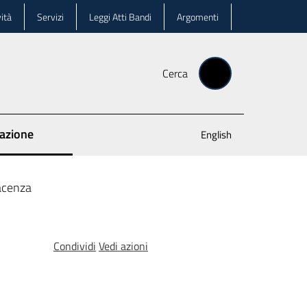
ità
Servizi
Leggi Atti Bandi
Argomenti
Cerca
cazione
English
acenza
Condividi
Vedi azioni