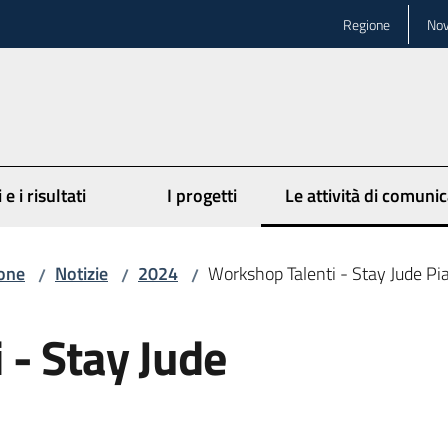
Regione
Nov
 e i risultati
I progetti
Le attività di comuni
ione
Notizie
2024
Workshop Talenti - Stay Jude Pi
/
/
/
 - Stay Jude