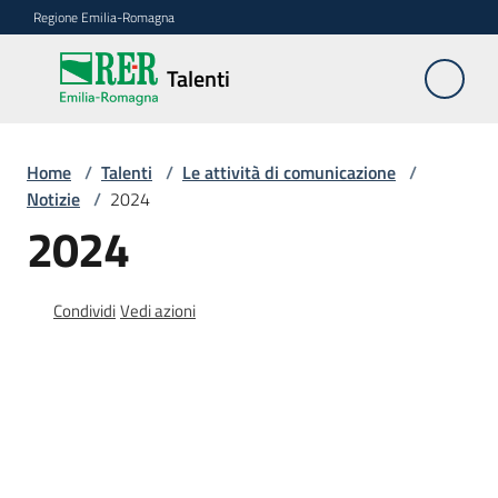
Vai al contenuto
Vai alla navigazione
Vai al footer
Regione Emilia-Romagna
Talenti
Talenti
La
Home
/
Talenti
/
Le attività di comunicazione
/
legge
Notizie
/
2024
regionale
2024
2/2023
Condividi
Vedi azioni
Le
azioni
e
i
risultati