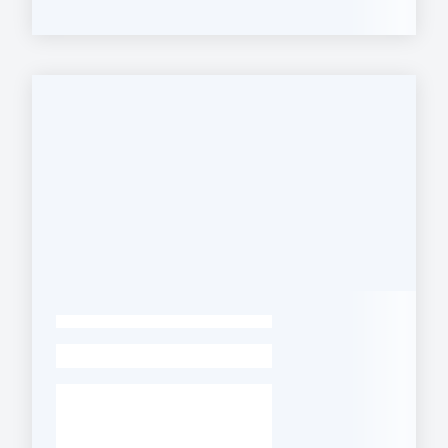
Regione
Emilia-
Romagna
Regione
Novità
Servizi
Leggi Atti Bandi
-
Argomenti