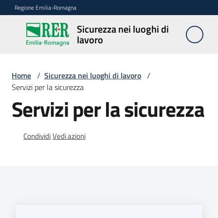
Vai al contenuto
Vai alla navigazione
Vai al footer
Regione Emilia-Romagna
Sicurezza nei luoghi di
Sicurezza
lavoro
nei
luoghi di
lavoro
Home
/
Sicurezza nei luoghi di lavoro
/
Servizi per la sicurezza
Servizi per la sicurezza
Notizie
Condividi
Vedi azioni
Sicurezza
nelle
costruzioni
Coordinamento
prevenzione