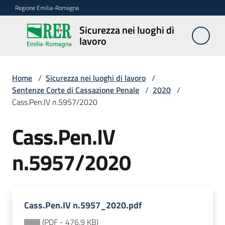
Vai al contenuto
Vai alla navigazione
Vai al footer
Regione Emilia-Romagna
Sicurezza nei luoghi di
Sicurezza
lavoro
nei
luoghi di
lavoro
Home
/
Sicurezza nei luoghi di lavoro
/
Sentenze Corte di Cassazione Penale
/
2020
/
Cass.Pen.IV n.5957/2020
Notizie
Cass.Pen.IV
Sicurezza
n.5957/2020
nelle
costruzioni
Cass.Pen.IV n.5957_2020.pdf
Coordinamento
prevenzione
(
PDF
-
476,9 KB
)