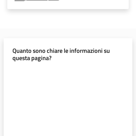
e
vigilanza
Servizi
per
Quanto sono chiare le informazioni su
la
questa pagina?
sicurezza
Valuta da 1 a 5 stelle
Ambiti
INAIL