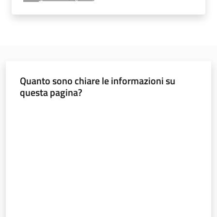
e
vigilanza
Servizi
per
Quanto sono chiare le informazioni su
la
questa pagina?
sicurezza
Valuta da 1 a 5 stelle
Ambiti
INAIL