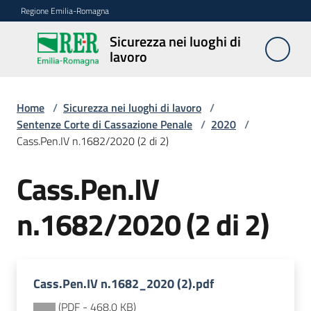
Vai al contenuto
Vai alla navigazione
Vai al footer
Regione Emilia-Romagna
Sicurezza nei luoghi di
Sicurezza
lavoro
nei
luoghi di
lavoro
Home
/
Sicurezza nei luoghi di lavoro
/
Sentenze Corte di Cassazione Penale
/
2020
/
Cass.Pen.IV n.1682/2020 (2 di 2)
Notizie
Cass.Pen.IV
Sicurezza
n.1682/2020 (2 di 2)
nelle
costruzioni
Cass.Pen.IV n.1682_2020 (2).pdf
Coordinamento
prevenzione
(
PDF
-
468,0 KB
)