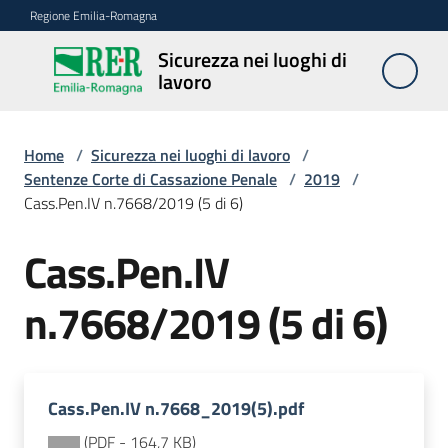
Vai al contenuto
Vai alla navigazione
Vai al footer
Regione Emilia-Romagna
Sicurezza nei luoghi di
Sicurezza
lavoro
nei
luoghi di
lavoro
Home
/
Sicurezza nei luoghi di lavoro
/
Sentenze Corte di Cassazione Penale
/
2019
/
Cass.Pen.IV n.7668/2019 (5 di 6)
Notizie
Cass.Pen.IV
Sicurezza
n.7668/2019 (5 di 6)
nelle
costruzioni
Cass.Pen.IV n.7668_2019(5).pdf
Coordinamento
prevenzione
(
PDF
-
164,7 KB
)