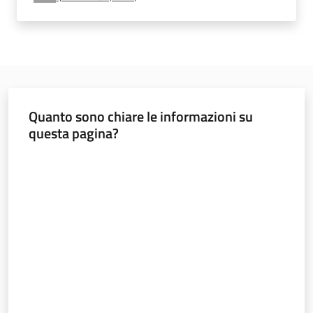
e
vigilanza
Servizi
per
Quanto sono chiare le informazioni su
la
questa pagina?
sicurezza
Valuta da 1 a 5 stelle
Ambiti
INAIL