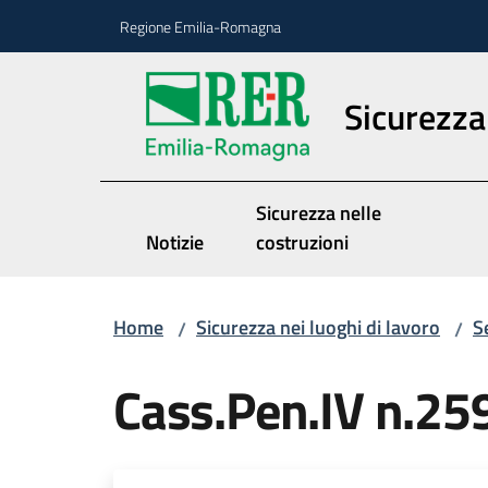
Vai al contenuto
Vai alla navigazione
Vai al footer
Regione Emilia-Romagna
Sicurezza 
Sicurezza nelle
Notizie
costruzioni
Home
Sicurezza nei luoghi di lavoro
S
/
/
Cass.Pen.IV n.2