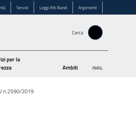
ità
Servizi
Leggi Atti Bandi
Argomenti
Cerca
izi per la
rezza
Ambiti
INAIL
IV n.2590/2019