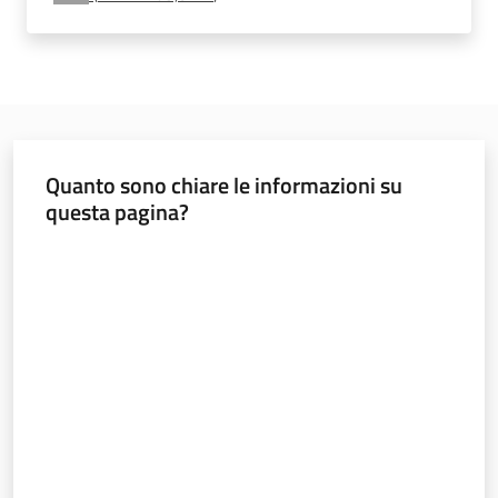
e
vigilanza
Servizi
per
Quanto sono chiare le informazioni su
la
questa pagina?
sicurezza
Valuta da 1 a 5 stelle
Ambiti
INAIL