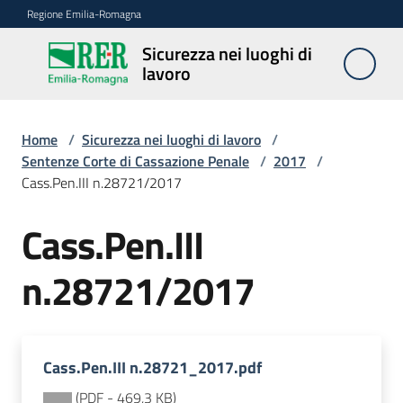
Vai al contenuto
Vai alla navigazione
Vai al footer
Regione Emilia-Romagna
Sicurezza nei luoghi di
Sicurezza
lavoro
nei
luoghi di
lavoro
Home
/
Sicurezza nei luoghi di lavoro
/
Sentenze Corte di Cassazione Penale
/
2017
/
Cass.Pen.III n.28721/2017
Notizie
Cass.Pen.III
Sicurezza
n.28721/2017
nelle
costruzioni
Cass.Pen.III n.28721_2017.pdf
Coordinamento
prevenzione
(
PDF
-
469,3 KB
)