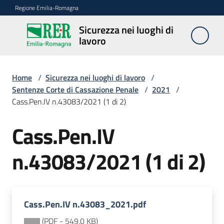
Vai al contenuto
Vai alla navigazione
Vai al footer
Regione Emilia-Romagna
Sicurezza nei luoghi di
Sicurezza
lavoro
nei
luoghi di
lavoro
Home
/
Sicurezza nei luoghi di lavoro
/
Sentenze Corte di Cassazione Penale
/
2021
/
Cass.Pen.IV n.43083/2021 (1 di 2)
Notizie
Cass.Pen.IV
Sicurezza
n.43083/2021 (1 di 2)
nelle
costruzioni
Cass.Pen.IV n.43083_2021.pdf
Coordinamento
prevenzione
(
PDF
-
549,0 KB
)