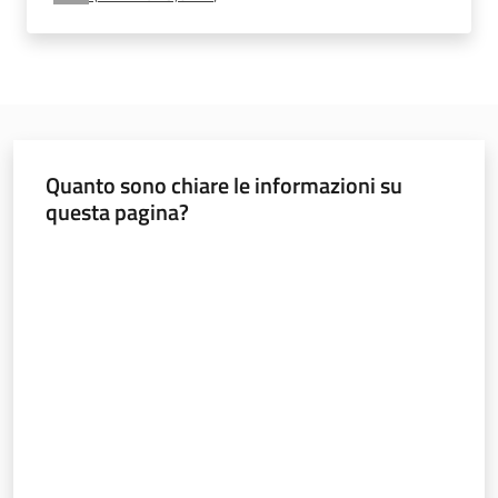
e
vigilanza
Servizi
per
Quanto sono chiare le informazioni su
la
questa pagina?
sicurezza
Valuta da 1 a 5 stelle
Ambiti
INAIL