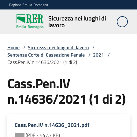
Vai al contenuto
Vai alla navigazione
Vai al footer
Regione Emilia-Romagna
Sicurezza nei luoghi di
Sicurezza
lavoro
nei
luoghi di
lavoro
Home
/
Sicurezza nei luoghi di lavoro
/
Sentenze Corte di Cassazione Penale
/
2021
/
Cass.Pen.IV n.14636/2021 (1 di 2)
Notizie
Cass.Pen.IV
Sicurezza
n.14636/2021 (1 di 2)
nelle
costruzioni
Cass.Pen.IV n.14636_2021.pdf
Coordinamento
prevenzione
(
PDF
-
547,7 KB
)