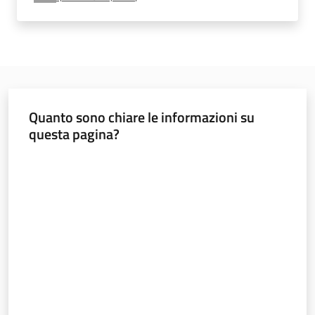
e
vigilanza
Servizi
per
Quanto sono chiare le informazioni su
la
questa pagina?
sicurezza
Valuta da 1 a 5 stelle
Ambiti
INAIL