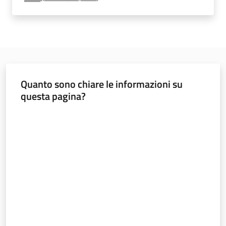
e
vigilanza
Servizi
per
Quanto sono chiare le informazioni su
la
questa pagina?
sicurezza
Valuta da 1 a 5 stelle
Ambiti
INAIL