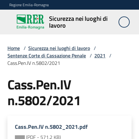
Vai al contenuto
Vai alla navigazione
Vai al footer
Regione Emilia-Romagna
Sicurezza nei luoghi di
Sicurezza
lavoro
nei
luoghi di
lavoro
Home
/
Sicurezza nei luoghi di lavoro
/
Sentenze Corte di Cassazione Penale
/
2021
/
Cass.Pen.IV n.5802/2021
Notizie
Cass.Pen.IV
Sicurezza
n.5802/2021
nelle
costruzioni
Cass.Pen.IV n.5802_2021.pdf
Coordinamento
prevenzione
(
PDF
-
571,2 KB
)