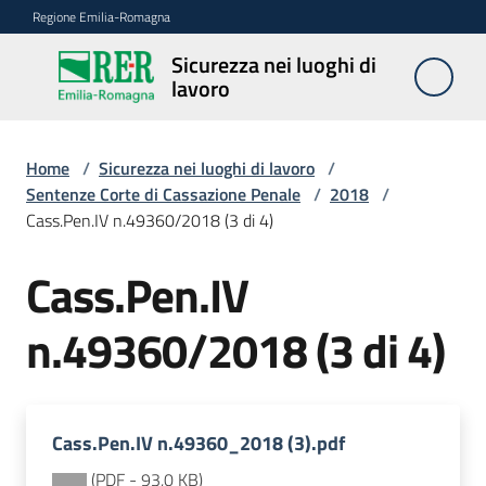
Vai al contenuto
Vai alla navigazione
Vai al footer
Regione Emilia-Romagna
Sicurezza nei luoghi di
Sicurezza
lavoro
nei
luoghi di
lavoro
Home
/
Sicurezza nei luoghi di lavoro
/
Sentenze Corte di Cassazione Penale
/
2018
/
Cass.Pen.IV n.49360/2018 (3 di 4)
Notizie
Cass.Pen.IV
Sicurezza
n.49360/2018 (3 di 4)
nelle
costruzioni
Cass.Pen.IV n.49360_2018 (3).pdf
Coordinamento
prevenzione
(
PDF
-
93,0 KB
)