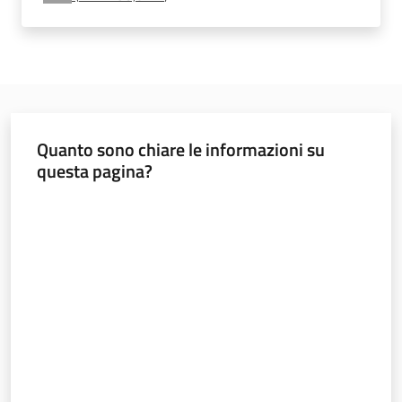
e
vigilanza
Servizi
per
Quanto sono chiare le informazioni su
la
questa pagina?
sicurezza
Valuta da 1 a 5 stelle
Ambiti
INAIL