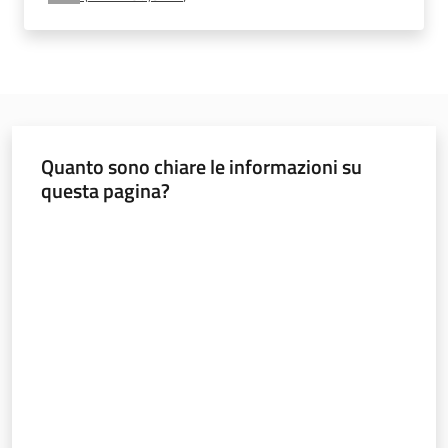
e
vigilanza
Servizi
per
Quanto sono chiare le informazioni su
la
questa pagina?
sicurezza
Valuta da 1 a 5 stelle
Ambiti
INAIL