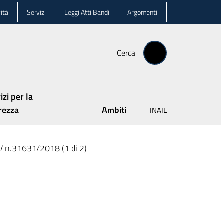
ità
Servizi
Leggi Atti Bandi
Argomenti
Cerca
izi per la
rezza
Ambiti
INAIL
V n.31631/2018 (1 di 2)