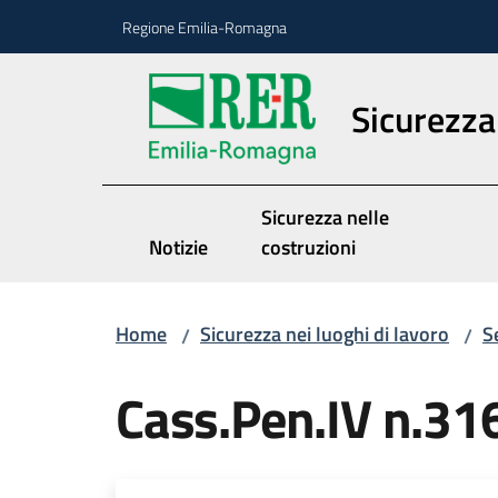
Vai al contenuto
Vai alla navigazione
Vai al footer
Regione Emilia-Romagna
Sicurezza 
Sicurezza nelle
Notizie
costruzioni
Home
Sicurezza nei luoghi di lavoro
S
/
/
Cass.Pen.IV n.31