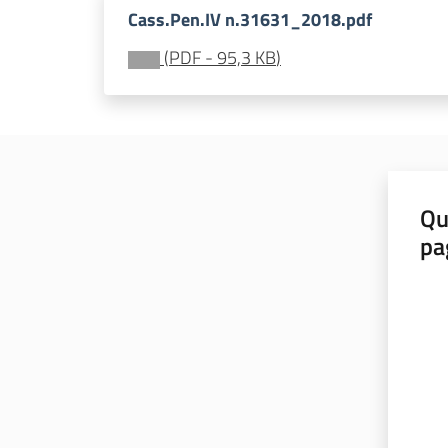
Cass.Pen.IV n.31631_2018.pdf
(
PDF
-
95,3 KB
)
Qu
pa
Valut