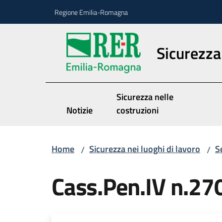
Vai al contenuto
Vai alla navigazione
Vai al footer
Regione Emilia-Romagna
Sicurezza 
Sicurezza nelle
Notizie
costruzioni
Home
Sicurezza nei luoghi di lavoro
S
/
/
Cass.Pen.IV n.2