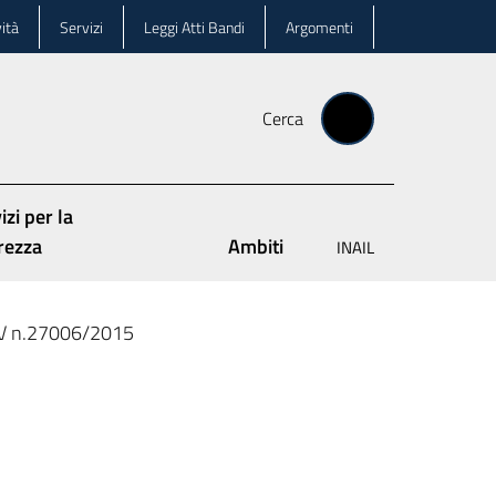
ità
Servizi
Leggi Atti Bandi
Argomenti
Cerca
izi per la
rezza
Ambiti
INAIL
IV n.27006/2015