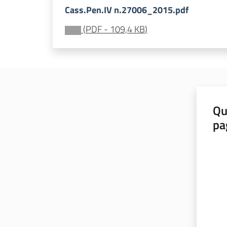
Cass.Pen.IV n.27006_2015.pdf
(
PDF
-
109,4 KB
)
Qu
pa
Valut