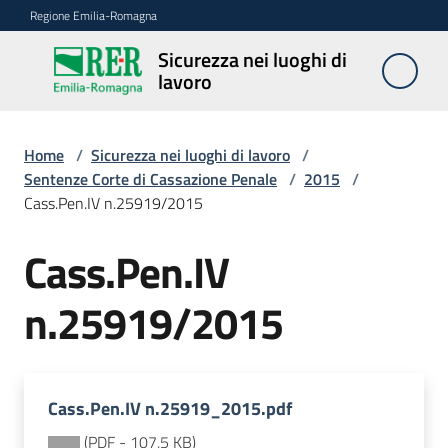
Vai al contenuto
Vai alla navigazione
Vai al footer
Regione Emilia-Romagna
Sicurezza nei luoghi di
Sicurezza
lavoro
nei
luoghi di
lavoro
Home
/
Sicurezza nei luoghi di lavoro
/
Sentenze Corte di Cassazione Penale
/
2015
/
Cass.Pen.IV n.25919/2015
Notizie
Cass.Pen.IV
Sicurezza
n.25919/2015
nelle
costruzioni
Cass.Pen.IV n.25919_2015.pdf
Coordinamento
prevenzione
(
PDF
-
107,5 KB
)