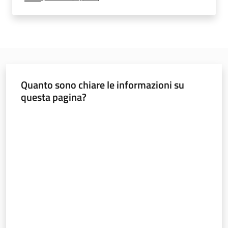
e
vigilanza
Servizi
per
Quanto sono chiare le informazioni su
la
questa pagina?
sicurezza
Valuta da 1 a 5 stelle
Ambiti
INAIL