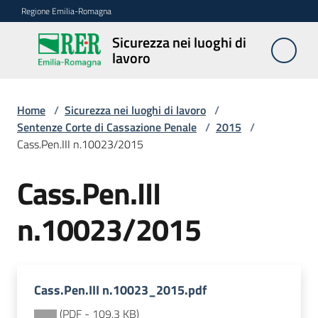
Vai al contenuto
Vai alla navigazione
Vai al footer
Regione Emilia-Romagna
Sicurezza nei luoghi di
Sicurezza
lavoro
nei
luoghi di
lavoro
Home
/
Sicurezza nei luoghi di lavoro
/
Sentenze Corte di Cassazione Penale
/
2015
/
Cass.Pen.III n.10023/2015
Notizie
Cass.Pen.III
Sicurezza
n.10023/2015
nelle
costruzioni
Cass.Pen.III n.10023_2015.pdf
Coordinamento
prevenzione
(
PDF
-
109,3 KB
)