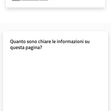
e
vigilanza
Servizi
per
Quanto sono chiare le informazioni su
la
questa pagina?
sicurezza
Valuta da 1 a 5 stelle
Ambiti
INAIL