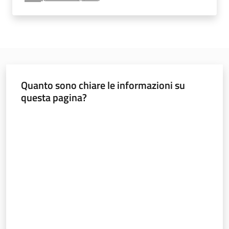
e
vigilanza
Servizi
per
Quanto sono chiare le informazioni su
la
questa pagina?
sicurezza
Valuta da 1 a 5 stelle
Ambiti
INAIL