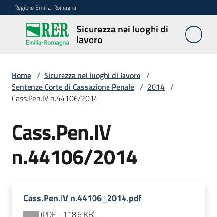
Vai al contenuto
Vai alla navigazione
Vai al footer
Regione Emilia-Romagna
Sicurezza nei luoghi di
Sicurezza
lavoro
nei
luoghi di
lavoro
Home
/
Sicurezza nei luoghi di lavoro
/
Sentenze Corte di Cassazione Penale
/
2014
/
Cass.Pen.IV n.44106/2014
Notizie
Cass.Pen.IV
Sicurezza
n.44106/2014
nelle
costruzioni
Cass.Pen.IV n.44106_2014.pdf
Coordinamento
prevenzione
(
PDF
-
118,6 KB
)