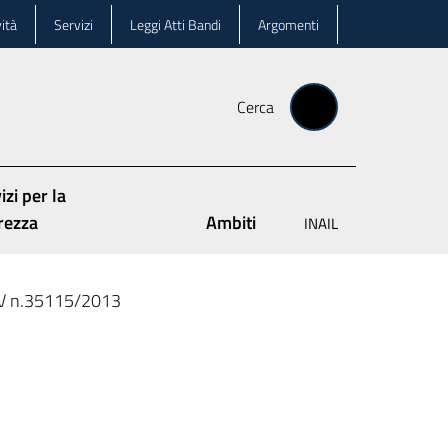
ità
Servizi
Leggi Atti Bandi
Argomenti
Cerca
izi per la
rezza
Ambiti
INAIL
IV n.35115/2013