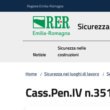
Vai al contenuto
Vai alla navigazione
Vai al footer
Regione Emilia-Romagna
Sicurezza 
Sicurezza nelle
Notizie
costruzioni
Home
Sicurezza nei luoghi di lavoro
S
/
/
Cass.Pen.IV n.3