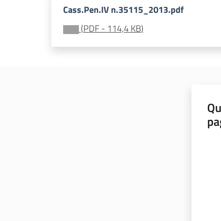
Cass.Pen.IV n.35115_2013.pdf
(
PDF
-
114,4 KB
)
Qu
pa
Valut