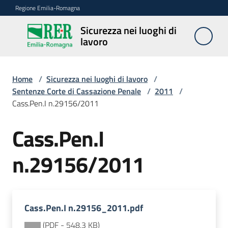
Vai al contenuto
Vai alla navigazione
Vai al footer
Regione Emilia-Romagna
Sicurezza nei luoghi di
Sicurezza
lavoro
nei
luoghi di
lavoro
Home
/
Sicurezza nei luoghi di lavoro
/
Sentenze Corte di Cassazione Penale
/
2011
/
Cass.Pen.I n.29156/2011
Notizie
Cass.Pen.I
Sicurezza
n.29156/2011
nelle
costruzioni
Cass.Pen.I n.29156_2011.pdf
Coordinamento
prevenzione
(
PDF
-
548,3 KB
)