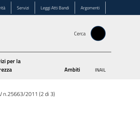
ità
Servizi
Leggi Atti Bandi
Argomenti
Cerca
izi per la
rezza
Ambiti
INAIL
V n.25663/2011 (2 di 3)