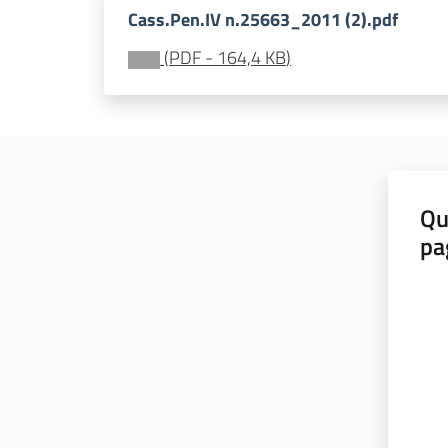
Cass.Pen.IV n.25663_2011 (2).pdf
(
PDF
-
164,4 KB
)
Qu
pa
Valut