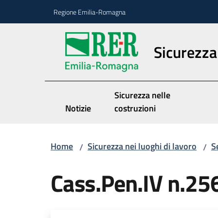
Vai al contenuto
Vai alla navigazione
Vai al footer
Regione Emilia-Romagna
Sicurezza 
Sicurezza nelle
Notizie
costruzioni
Home
Sicurezza nei luoghi di lavoro
S
/
/
Cass.Pen.IV n.25