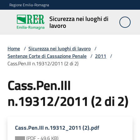
Vai al contenuto
Vai alla navigazione
Vai al footer
Regione Emilia-Romagna
Sicurezza nei luoghi di
Sicurezza
lavoro
nei
luoghi di
lavoro
Home
/
Sicurezza nei luoghi di lavoro
/
Sentenze Corte di Cassazione Penale
/
2011
/
Cass.Pen.III n.19312/2011 (2 di 2)
Notizie
Cass.Pen.III
Sicurezza
n.19312/2011 (2 di 2)
nelle
costruzioni
Cass.Pen.III n.19312_2011 (2).pdf
Coordinamento
prevenzione
(
PDF
-
49,6 KB
)