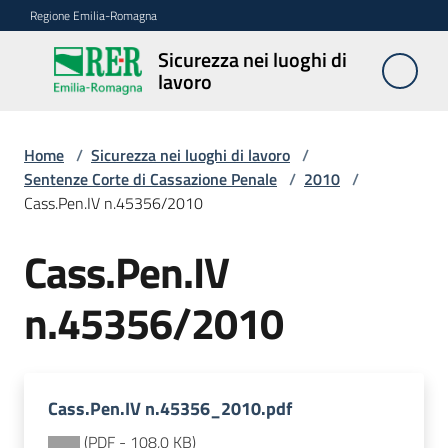
Vai al contenuto
Vai alla navigazione
Vai al footer
Regione Emilia-Romagna
Sicurezza nei luoghi di
Sicurezza
lavoro
nei
luoghi di
lavoro
Home
/
Sicurezza nei luoghi di lavoro
/
Sentenze Corte di Cassazione Penale
/
2010
/
Cass.Pen.IV n.45356/2010
Notizie
Cass.Pen.IV
Sicurezza
n.45356/2010
nelle
costruzioni
Cass.Pen.IV n.45356_2010.pdf
Coordinamento
prevenzione
(
PDF
-
108,0 KB
)