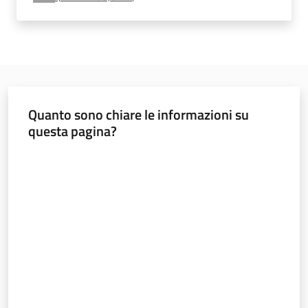
e
vigilanza
Servizi
per
Quanto sono chiare le informazioni su
la
questa pagina?
sicurezza
Valuta da 1 a 5 stelle
Ambiti
INAIL