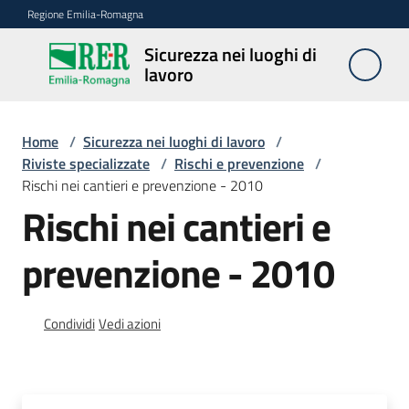
Vai al contenuto
Vai alla navigazione
Vai al footer
Regione Emilia-Romagna
Sicurezza nei luoghi di
Sicurezza
lavoro
nei
luoghi di
lavoro
Home
/
Sicurezza nei luoghi di lavoro
/
Riviste specializzate
/
Rischi e prevenzione
/
Rischi nei cantieri e prevenzione - 2010
Rischi nei cantieri e
Notizie
prevenzione - 2010
Sicurezza
nelle
costruzioni
Condividi
Vedi azioni
Coordinamento
prevenzione