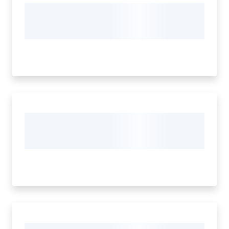
Regione
Emilia-
Romagna
Regione
Novità
Servizi
Leggi Atti Bandi
Argomenti