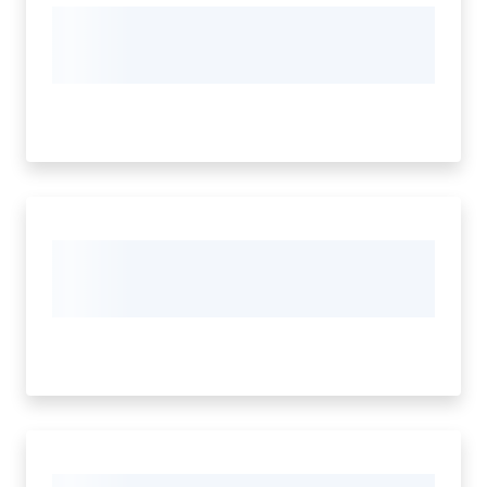
Regione
Emilia-
Romagna
Regione
Novità
Servizi
Leggi Atti Bandi
Argomenti