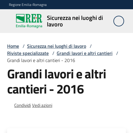
Vai al contenuto
Vai alla navigazione
Vai al footer
Regione Emilia-Romagna
Sicurezza nei luoghi di
Sicurezza
lavoro
nei
luoghi di
lavoro
Home
/
Sicurezza nei luoghi di lavoro
/
Riviste specializzate
/
Grandi lavori e altri cantieri
/
Grandi lavori e altri cantieri - 2016
Grandi lavori e altri
Notizie
cantieri - 2016
Sicurezza
nelle
costruzioni
Condividi
Vedi azioni
Coordinamento
prevenzione