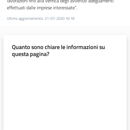
lavorazioni fino alla verifica degli avvenuti adeguamenti
effettuati dalle imprese interessate”.
Ultimo aggiornamento
:
21-07-2020 16:18
Regione
Emilia-
Romagna
Quanto sono chiare le informazioni su
Regione
questa pagina?
Valuta da 1 a 5 stelle
Novità
Servizi
Leggi Atti Bandi
Argomenti