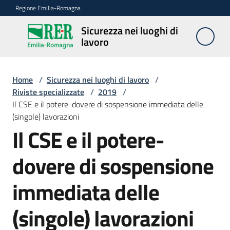
Vai al contenuto
Vai alla navigazione
Vai al footer
Regione Emilia-Romagna
Sicurezza nei luoghi di
Sicurezza
lavoro
nei
luoghi di
lavoro
Home
/
Sicurezza nei luoghi di lavoro
/
Riviste specializzate
/
2019
/
Il CSE e il potere-dovere di sospensione immediata delle
(singole) lavorazioni
Notizie
Il CSE e il potere-
Sicurezza
dovere di sospensione
nelle
costruzioni
immediata delle
(singole) lavorazioni
Coordinamento
prevenzione