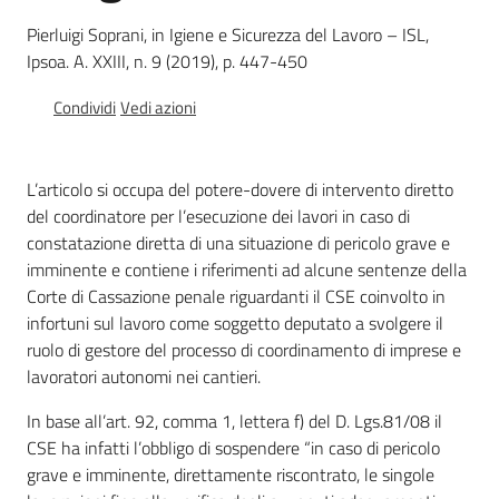
e
Pierluigi Soprani, in Igiene e Sicurezza del Lavoro – ISL,
vigilanza
Ipsoa. A. XXIII, n. 9 (2019), p. 447-450
Condividi
Vedi azioni
Servizi
per
la
L’articolo si occupa del potere-dovere di intervento diretto
sicurezza
del coordinatore per l’esecuzione dei lavori in caso di
constatazione diretta di una situazione di pericolo grave e
imminente e contiene i riferimenti ad alcune sentenze della
Corte di Cassazione penale riguardanti il CSE coinvolto in
Ambiti
infortuni sul lavoro come soggetto deputato a svolgere il
ruolo di gestore del processo di coordinamento di imprese e
lavoratori autonomi nei cantieri.
In base all’art. 92, comma 1, lettera f) del D. Lgs.81/08 il
INAIL
CSE ha infatti l’obbligo di sospendere “in caso di pericolo
grave e imminente, direttamente riscontrato, le singole