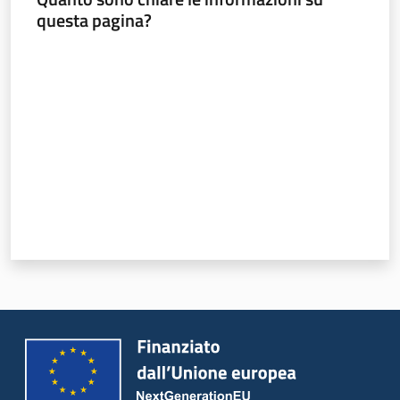
questa pagina?
Valuta da 1 a 5 stelle
Regione
Emilia-
Romagna
Regione
Novità
Servizi
Leggi Atti Bandi
Argomenti