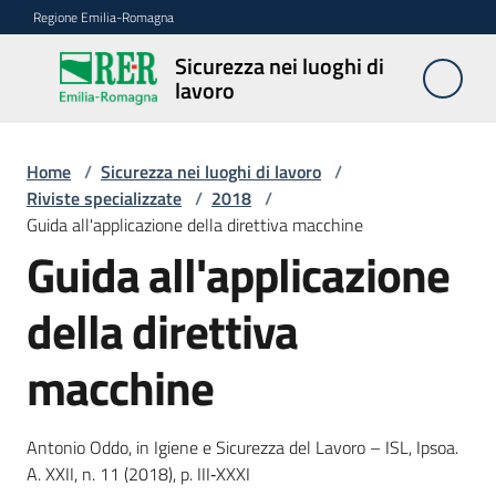
Vai al contenuto
Vai alla navigazione
Vai al footer
Regione Emilia-Romagna
Sicurezza nei luoghi di
Sicurezza
lavoro
nei
luoghi di
lavoro
Home
/
Sicurezza nei luoghi di lavoro
/
Riviste specializzate
/
2018
/
Guida all'applicazione della direttiva macchine
Guida all'applicazione
Notizie
della direttiva
Sicurezza
nelle
macchine
costruzioni
Antonio Oddo, in Igiene e Sicurezza del Lavoro – ISL, Ipsoa.
Coordinamento
A. XXII, n. 11 (2018), p. III‐XXXI
prevenzione