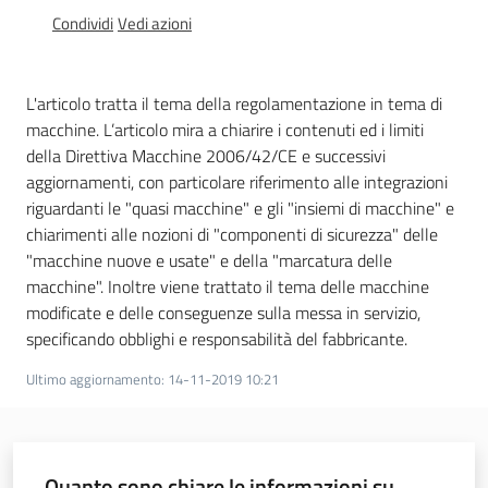
e
Condividi
Vedi azioni
vigilanza
L'articolo tratta il tema della regolamentazione in tema di
Servizi
macchine. L’articolo mira a chiarire i contenuti ed i limiti
per
della Direttiva Macchine 2006/42/CE e successivi
la
aggiornamenti, con particolare riferimento alle integrazioni
sicurezza
riguardanti le "quasi macchine" e gli "insiemi di macchine" e
chiarimenti alle nozioni di "componenti di sicurezza" delle
"macchine nuove e usate" e della "marcatura delle
macchine". Inoltre viene trattato il tema delle macchine
Ambiti
modificate e delle conseguenze sulla messa in servizio,
specificando obblighi e responsabilità del fabbricante.
Ultimo aggiornamento
:
14-11-2019 10:21
INAIL
Quanto sono chiare le informazioni su