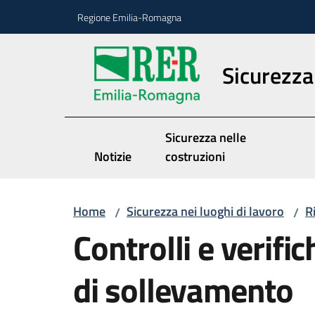
Vai al contenuto
Vai alla navigazione
Vai al footer
Regione Emilia-Romagna
Sicurezza 
Sicurezza nelle
Notizie
costruzioni
Home
Sicurezza nei luoghi di lavoro
R
/
/
Controlli e verifi
di sollevamento