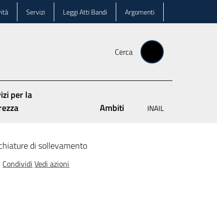
ità
Servizi
Leggi Atti Bandi
Argomenti
Cerca
izi per la
rezza
Ambiti
INAIL
cchiature di sollevamento
Condividi
Vedi azioni