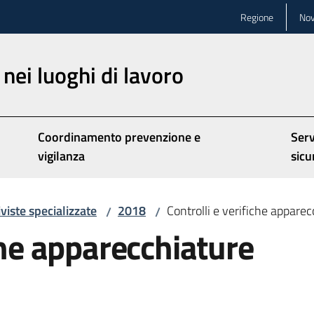
Regione
Nov
nei luoghi di lavoro
Coordinamento prevenzione e
Serv
vigilanza
sicu
iviste specializzate
2018
Controlli e verifiche appare
/
/
che apparecchiature