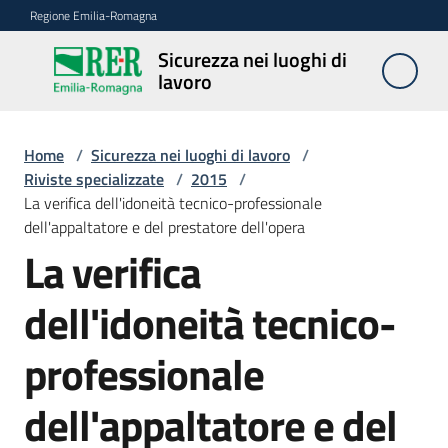
Vai al contenuto
Vai alla navigazione
Vai al footer
Regione Emilia-Romagna
Sicurezza nei luoghi di
Sicurezza
lavoro
nei
luoghi di
lavoro
Home
/
Sicurezza nei luoghi di lavoro
/
Riviste specializzate
/
2015
/
La verifica dell'idoneità tecnico-professionale
dell'appaltatore e del prestatore dell'opera
Notizie
La verifica
Sicurezza
dell'idoneità tecnico-
nelle
costruzioni
professionale
dell'appaltatore e del
Coordinamento
prevenzione