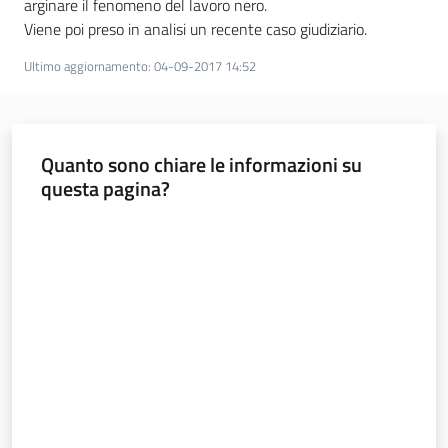
arginare il fenomeno del lavoro nero.
Viene poi preso in analisi un recente caso giudiziario.
Ultimo aggiornamento
:
04-09-2017 14:52
Regione
Emilia-
Romagna
Quanto sono chiare le informazioni su
Regione
questa pagina?
Valuta da 1 a 5 stelle
Novità
Servizi
Leggi Atti Bandi
Argomenti