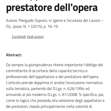
prestatore dell'opera
e
vigilanza
Autore: Pierguido Soprani, in Igiene e Sicurezza del Lavoro –
ISL, Ipsoa. N. 1 (2015), p. 16-19
Servizi
per
Condividi
Vedi azioni
la
sicurezza
Abstract:
Da sempre la giurisprudenza ritiene importante l'obbligo del
Ambiti
committente di accertarsi della capacità tecnica e
professionale dell'appaltatore e del prestatore dell'opera.
L'articolo prende dapprima in analisi l'evoluzione normativa
sulla tematica, partendo dal D.Lgs. n. 626/1994 ed
arrivando al più moderno D.Lgs. n. 81/2008. Si specifica, poi,
INAIL
come la logica che presieda alla selezione degli appaltatori e
dei prestatori, risieda principalmente nella volontà di