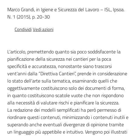
e
Marco Grandi, in Igiene e Sicurezza del Lavoro – ISL, Ipsoa.
vigilanza
N. 1 (2015), p. 20-30
Condividi
Vedi azioni
Servizi
per
la
L'articolo, premettendo quanto sia poco soddisfacente la
sicurezza
pianificazione della sicurezza nei cantieri per la poca
specificità e accuratezza, nonostante siano trascorsi
vent'anni dalla “Direttiva Cantieri”, prende in considerazione
lo stato dell'arte sulla tematica, esaminando quelli che
Ambiti
oggettivamente costituiscono solo dei documenti di forma,
in quanto costituiscono scatole vuote che non rispondono
alla necessità di valutare rischi e pianificare la sicurezza.
La redazione dei modelli semplificati ha però permesso di
riordinare questi contenuti, minimizzando i contenuti inutili e
INAIL
superando anche eventuali divergenze di opinione tramite
un linguaggio più appetibile e intuitivo. Vengono poi illustrati