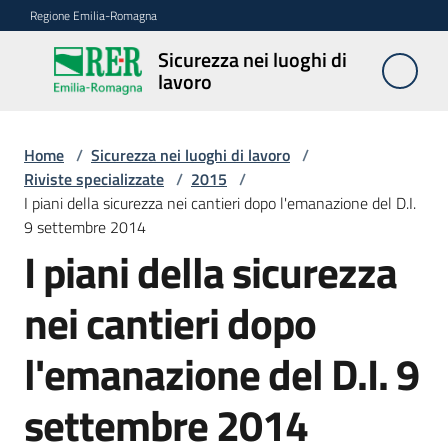
Vai al contenuto
Vai alla navigazione
Vai al footer
Regione Emilia-Romagna
Sicurezza nei luoghi di
Sicurezza
lavoro
nei
luoghi di
lavoro
Home
/
Sicurezza nei luoghi di lavoro
/
Riviste specializzate
/
2015
/
I piani della sicurezza nei cantieri dopo l'emanazione del D.I.
9 settembre 2014
Notizie
I piani della sicurezza
Sicurezza
nei cantieri dopo
nelle
costruzioni
l'emanazione del D.I. 9
settembre 2014
Coordinamento
prevenzione