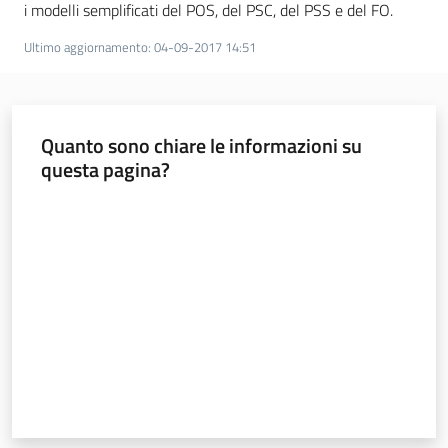
i modelli semplificati del POS, del PSC, del PSS e del FO.
Ultimo aggiornamento
:
04-09-2017 14:51
Regione
Emilia-
Romagna
Quanto sono chiare le informazioni su
questa pagina?
Regione
Valuta da 1 a 5 stelle
Novità
Servizi
Leggi Atti Bandi
Argomenti