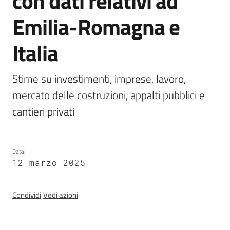
con dati relativi ad
e
Emilia-Romagna e
vigilanza
Italia
Servizi
per
Stime su investimenti, imprese, lavoro, 
la
mercato delle costruzioni, appalti pubblici e 
sicurezza
cantieri privati 
Ambiti
Data
:
12 marzo 2025
Condividi
Vedi azioni
INAIL