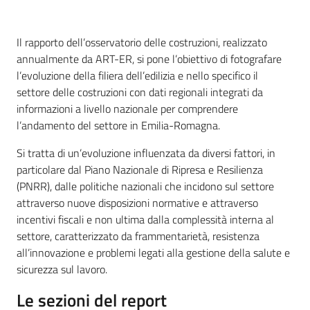
Introduzione
Il rapporto dell’osservatorio delle costruzioni, realizzato
Regione
annualmente da ART-ER, si pone l’obiettivo di fotografare
Emilia-
l’evoluzione della filiera dell’edilizia e nello specifico il
Romagna
settore delle costruzioni con dati regionali integrati da
informazioni a livello nazionale per comprendere
Regione
l’andamento del settore in Emilia-Romagna.
Si tratta di un’evoluzione influenzata da diversi fattori, in
Novità
particolare dal Piano Nazionale di Ripresa e Resilienza
(PNRR), dalle politiche nazionali che incidono sul settore
Servizi
attraverso nuove disposizioni normative e attraverso
incentivi fiscali e non ultima dalla complessità interna al
Leggi Atti Bandi
settore, caratterizzato da frammentarietà, resistenza
all’innovazione e problemi legati alla gestione della salute e
sicurezza sul lavoro.
Le sezioni del report
Argomenti