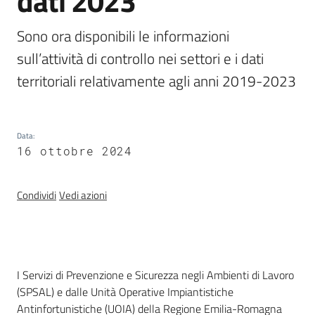
dati 2023
e
vigilanza
Sono ora disponibili le informazioni 
sull’attività di controllo nei settori e i dati 
territoriali relativamente agli anni 2019-2023
Servizi
per
la
sicurezza
Data
:
16 ottobre 2024
Ambiti
Condividi
Vedi azioni
Introduzione
I Servizi di Prevenzione e Sicurezza negli Ambienti di Lavoro
INAIL
(SPSAL) e dalle Unità Operative Impiantistiche
Antinfortunistiche (UOIA) della Regione Emilia-Romagna