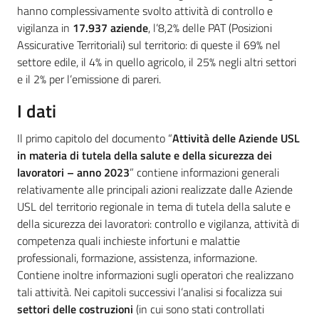
hanno complessivamente svolto attività di controllo e
vigilanza in
17.937
aziende
, l’8,2% delle PAT (Posizioni
Assicurative Territoriali) sul territorio: di queste il 69% nel
Regione
settore edile, il 4% in quello agricolo, il 25% negli altri settori
Emilia-
e il 2% per l’emissione di pareri.
Romagna
I dati
Regione
Il primo capitolo del documento “
Attività delle Aziende USL
in materia di tutela della salute e della sicurezza dei
Novità
lavoratori – anno 2023
” contiene informazioni generali
relativamente alle principali azioni realizzate dalle Aziende
Servizi
USL del territorio regionale in tema di tutela della salute e
della sicurezza dei lavoratori: controllo e vigilanza, attività di
Leggi Atti Bandi
competenza quali inchieste infortuni e malattie
professionali, formazione, assistenza, informazione.
Contiene inoltre informazioni sugli operatori che realizzano
tali attività. Nei capitoli successivi l’analisi si focalizza sui
Argomenti
settori delle costruzioni
(in cui sono stati controllati