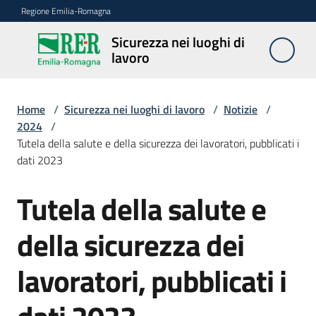
Vai al contenuto
Vai alla navigazione
Vai al footer
Regione Emilia-Romagna
Sicurezza nei luoghi di
Sicurezza
lavoro
nei
luoghi di
lavoro
Home
/
Sicurezza nei luoghi di lavoro
/
Notizie
/
2024
/
Tutela della salute e della sicurezza dei lavoratori, pubblicati i
dati 2023
Notizie
Menu selezionato
Tutela della salute e
Salta al contenuto
Sicurezza
nelle
della sicurezza dei
costruzioni
lavoratori, pubblicati i
Coordinamento
prevenzione